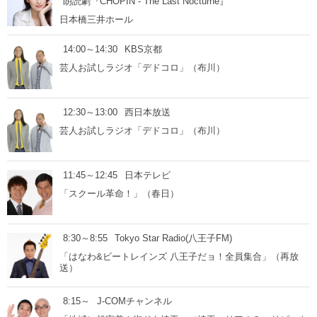
朗読劇『CHOPIN - The Last Nocturne』
日本橋三井ホール
14:00～14:30
KBS京都
芸人お試しラジオ「デドコロ」（布川）
12:30～13:00
西日本放送
芸人お試しラジオ「デドコロ」（布川）
11:45～12:45
日本テレビ
「スクール革命！」（春日）
8:30～8:55
Tokyo Star Radio(八王子FM)
「はなわ&ビートレインズ 八王子だョ！全員集合」（再放
送）
8:15～
J-COMチャンネル