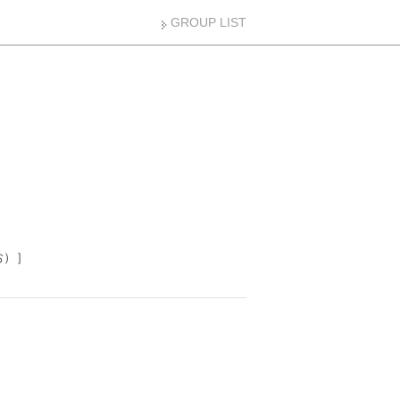
GROUP LIST
お）］