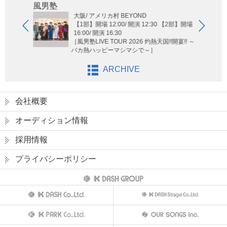
Hi-Hi
風男塾
大阪/ アメリカ村 BEYOND
【1部】開場 12:00/ 開演 12:30 【2部】開場
16:00/ 開演 16:30
［風男塾LIVE TOUR 2026 灼熱天国!!開宴!! ～
バカ熱ハッピーマシマシで～］
ARCHIVE
会社概要
オーディション情報
採用情報
プライバシーポリシー