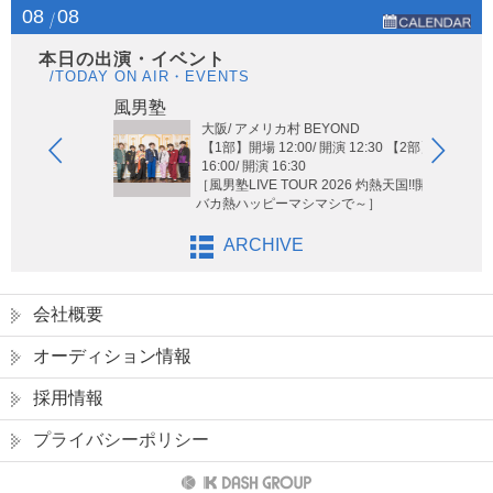
08
08
本日の出演・イベント
/TODAY ON AIR・EVENTS
Hi-H
風男塾
大阪/ アメリカ村 BEYOND
【1部】開場 12:00/ 開演 12:30 【2部】開場
16:00/ 開演 16:30
［風男塾LIVE TOUR 2026 灼熱天国!!開宴!! ～
バカ熱ハッピーマシマシで～］
ARCHIVE
会社概要
オーディション情報
採用情報
プライバシーポリシー