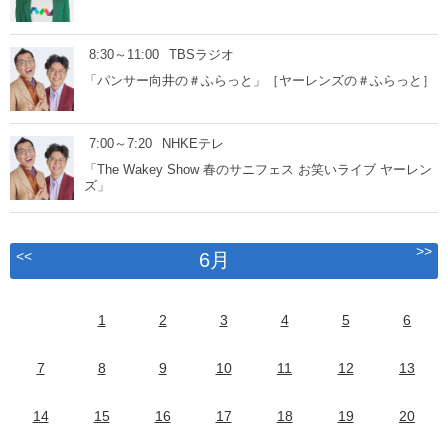
8:30～11:00
TBSラジオ
「パンサー向井の＃ふらっと」［ヤーレンズの＃ふらっと］
7:00～7:20
NHKEテレ
「The Wakey Show 春のサニフェス お笑いライブ ヤーレン
ズ」
>>
<<
6月
1
2
3
4
5
6
7
8
9
10
11
12
13
14
15
16
17
18
19
20