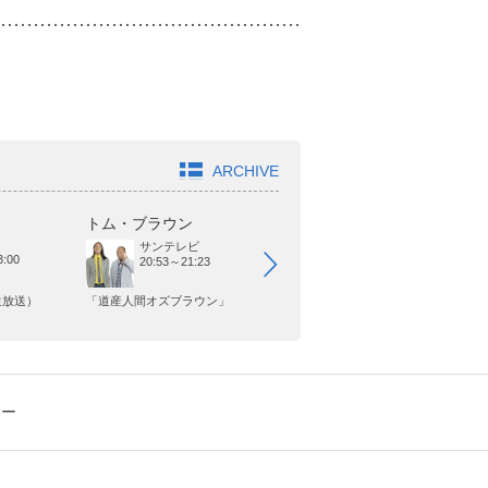
ARCHIVE
トム・ブラウン
オードリー
ヤ
サンテレビ
日本テレビ
:00
20:53～21:23
25:29～25:59
生放送）
「道産人間オズブラウン」
「オードリーさん、ぜひ会って
「
欲しい人がいるんです。」
シー