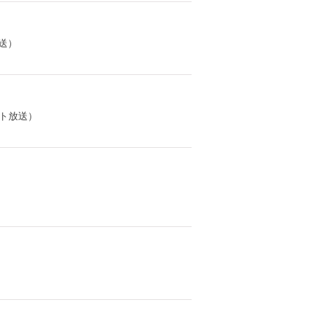
送）
ト放送）