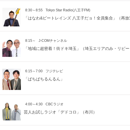
8:30～8:55
Tokyo Star Radio(八王子FM)
「はなわ&ビートレインズ 八王子だョ！全員集合」（再放
8:15～
J-COMチャンネル
「地域に超密着！街ドキ埼玉」（埼玉エリアのみ・リピー
6:15～7:00
フジテレビ
「ぱちぱちるんるん」
4:00～4:30
CBCラジオ
芸人お試しラジオ「デドコロ」（布川）