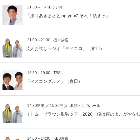
21:30～
RKBラジオ
「原口あきまさとlog youのそれ！頂きっ」
21:00～21:30
栃木放送
芸人お試しラジオ「デドコロ」（布川）
18:30～19:00
TBS
「べスコングルメ」（春日）
14:30開場 ／ 15:30開演
札幌・共済ホール
［トム・ブラウン単独ツアー2026「僕は僕のよこがおを
14:00～14:30
KBS京都