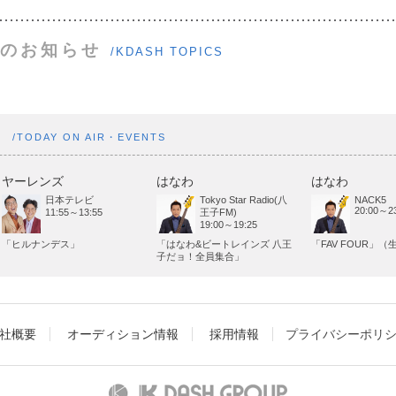
のお知らせ
/KDASH TOPICS
ト
/TODAY ON AIR・EVENTS
ヤーレンズ
はなわ
はなわ
日本テレビ
Tokyo Star Radio(八
NACK5
20:00～23
11:55～13:55
王子FM)
19:00～19:25
「ヒルナンデス」
「はなわ&ビートレインズ 八王
「FAV FOUR」（
子だョ！全員集合」
社概要
オーディション情報
採用情報
プライバシーポリ