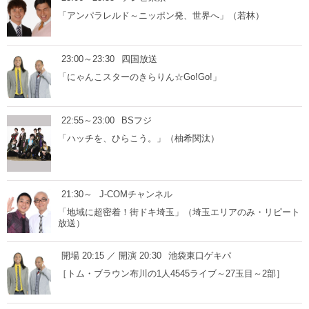
「アンパラレルド～ニッポン発、世界へ」（若林）
23:00～23:30
四国放送
「にゃんこスターのきらりん☆Go!Go!」
22:55～23:00
BSフジ
「ハッチを、ひらこう。」（柚希関汰）
21:30～
J-COMチャンネル
「地域に超密着！街ドキ埼玉」（埼玉エリアのみ・リピート
放送）
開場 20:15 ／ 開演 20:30
池袋東口ゲキパ
［トム・ブラウン布川の1人4545ライブ～27玉目～2部］