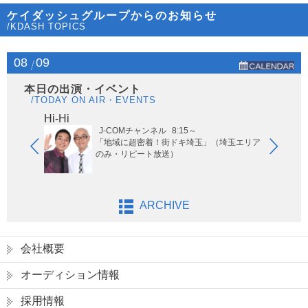
ケイダッシュグループからのお知らせ
/KDASH TOPICS
08
09
本日の出演・イベント
/TODAY ON AIR・EVENTS
Hi-Hi
はなわ
J-COMチャンネル
8:15～
「地域に超密着！街ドキ埼玉」（埼玉エリア
のみ・リピート放送）
ARCHIVE
会社概要
オーディション情報
採用情報