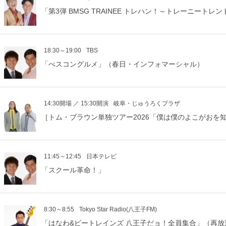
「第3弾 BMSG TRAINEE トレハン！～トレーニートレ
18:30～19:00
TBS
「べスコングルメ」（春日・インフォマーシャル）
14:30開場 ／ 15:30開演
岐阜・じゅうろくプラザ
［トム・ブラウン単独ツアー2026「僕は僕のよこがおを
11:45～12:45
日本テレビ
「スクール革命！」
8:30～8:55
Tokyo Star Radio(八王子FM)
「はなわ&ビートレインズ 八王子だョ！全員集合」（再放