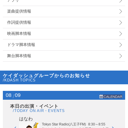
アプリ
楽曲提供情報
作詞提供情報
映画脚本情報
ドラマ脚本情報
舞台脚本情報
ケイダッシュグループからのお知らせ
/KDASH TOPICS
08
09
本日の出演・イベント
/TODAY ON AIR・EVENTS
はなわ
ヤー
Tokyo Star Radio(八王子FM)
8:30～8:55