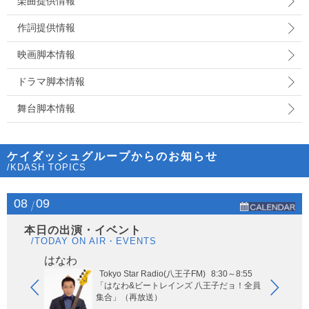
楽曲提供情報
作詞提供情報
映画脚本情報
ドラマ脚本情報
舞台脚本情報
ケイダッシュグループからのお知らせ
/KDASH TOPICS
08
09
本日の出演・イベント
/TODAY ON AIR・EVENTS
はなわ
ヤー
Tokyo Star Radio(八王子FM)
8:30～8:55
玉エリア
「はなわ&ビートレインズ 八王子だョ！全員
集合」（再放送）