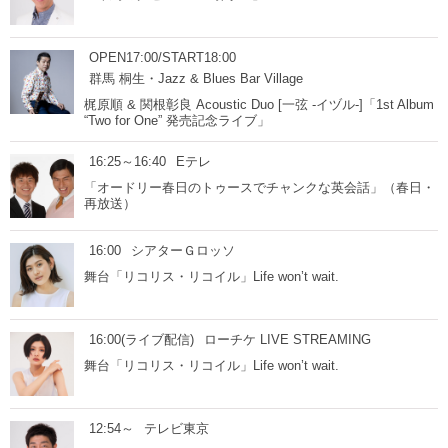
OPEN17:00/START18:00
群馬 桐生・Jazz & Blues Bar Village
梶原順 & 関根彰良 Acoustic Duo [一弦 -イヅル-]「1st Album
“Two for One” 発売記念ライブ」
16:25～16:40
Eテレ
「オードリー春日のトゥースでチャンクな英会話」（春日・
再放送）
16:00
シアターＧロッソ
舞台「リコリス・リコイル」Life won’t wait.
16:00(ライブ配信)
ローチケ LIVE STREAMING
舞台「リコリス・リコイル」Life won’t wait.
12:54～
テレビ東京