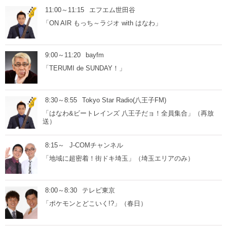
11:00～11:15
エフエム世田谷
「ON AIR もっち～ラジオ with はなわ」
9:00～11:20
bayfm
「TERUMI de SUNDAY！」
8:30～8:55
Tokyo Star Radio(八王子FM)
「はなわ&ビートレインズ 八王子だョ！全員集合」（再放
送）
8:15～
J-COMチャンネル
「地域に超密着！街ドキ埼玉」（埼玉エリアのみ）
8:00～8:30
テレビ東京
「ポケモンとどこいく!?」（春日）