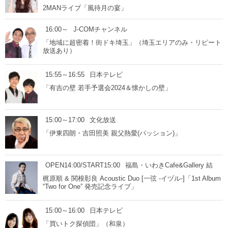
2MANライブ「風待月の宴」
16:00～
J-COMチャンネル
「地域に超密着！街ドキ埼玉」（埼玉エリアのみ・リピート
放送あり）
15:55～16:55
日本テレビ
「有吉の壁 若手予選会2024＆懐かしの壁」
15:00～17:00
文化放送
「伊東四朗・吉田照美 親父熱愛(パッション)」
OPEN14:00/START15:00
福島・いわきCafe&Gallery 結
梶原順 & 関根彰良 Acoustic Duo [一弦 -イヅル-]「1st Album
“Two for One” 発売記念ライブ」
15:00～16:00
日本テレビ
「買いトク探偵団」（和泉）