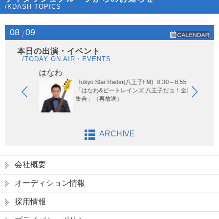
/KDASH TOPICS
08
09
本日の出演・イベント
/TODAY ON AIR・EVENTS
はなわ
ヤー
Tokyo Star Radio(八王子FM)
8:30～8:55
玉エリア
「はなわ&ビートレインズ 八王子だョ！全員
集合」（再放送）
ARCHIVE
会社概要
オーディション情報
採用情報