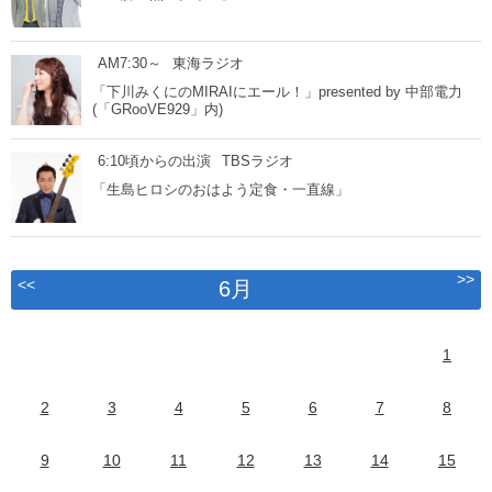
AM7:30～
東海ラジオ
「下川みくにのMIRAIにエール！」presented by 中部電力
(「GRooVE929」内)
6:10頃からの出演
TBSラジオ
「生島ヒロシのおはよう定食・一直線」
>>
<<
6月
1
2
3
4
5
6
7
8
9
10
11
12
13
14
15