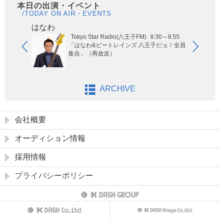
本日の出演・イベント
/TODAY ON AIR・EVENTS
はなわ
ヤー
Tokyo Star Radio(八王子FM)
8:30～8:55
玉エリア
「はなわ&ビートレインズ 八王子だョ！全員
集合」（再放送）
ARCHIVE
会社概要
オーディション情報
採用情報
プライバシーポリシー