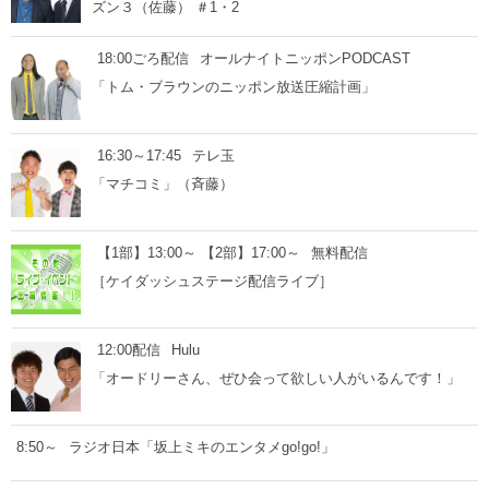
ズン３（佐藤） ＃1・2
18:00ごろ配信
オールナイトニッポンPODCAST
「トム・ブラウンのニッポン放送圧縮計画」
16:30～17:45
テレ玉
「マチコミ」（斉藤）
【1部】13:00～ 【2部】17:00～
無料配信
［ケイダッシュステージ配信ライブ］
12:00配信
Hulu
「オードリーさん、ぜひ会って欲しい人がいるんです！」
8:50～
ラジオ日本「坂上ミキのエンタメgo!go!」