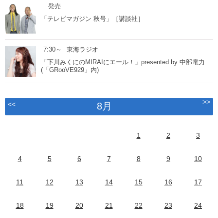
発売
「テレビマガジン 秋号」［講談社］
7:30～
東海ラジオ
「下川みくにのMIRAIにエール！」presented by 中部電力
(「GRooVE929」内)
>>
<<
8月
1
2
3
4
5
6
7
8
9
10
11
12
13
14
15
16
17
18
19
20
21
22
23
24