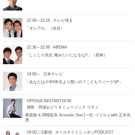
22:00～22:15
テレビ埼玉
「オレアル」（浜谷）
21:30～22:00
ABEMA
「しくじり先生 俺みたいになるな!!」（若林）
19:00～
日本テレビ
「あなたは小学5年生より賢いの？こどもウィークSP」
OPEN18:30/START19:00
徳島・阿波おどり＆ミュージック コティ
梶原順 & 関根彰良 Acoustic Duo [一弦 -イヅル-] with 正木光
恵
18:00ごろ配信
オールナイトニッポンPODCAST