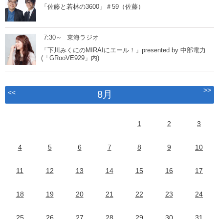
「佐藤と若林の3600」＃59（佐藤）
7:30～
東海ラジオ
「下川みくにのMIRAIにエール！」presented by 中部電力
(「GRooVE929」内)
>>
<<
8月
1
2
3
4
5
6
7
8
9
10
11
12
13
14
15
16
17
18
19
20
21
22
23
24
25
26
27
28
29
30
31