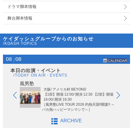
ドラマ脚本情報
舞台脚本情報
ケイダッシュグループからのお知らせ
/KDASH TOPICS
08
08
本日の出演・イベント
/TODAY ON AIR・EVENTS
Hi-Hi
風男塾
大阪/ アメリカ村 BEYOND
【1部】開場 12:00/ 開演 12:30 【2部】開場
16:00/ 開演 16:30
［風男塾LIVE TOUR 2026 灼熱天国!!開宴!! ～
バカ熱ハッピーマシマシで～］
ARCHIVE