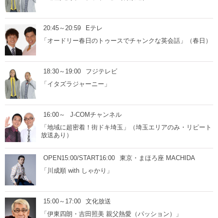
20:45～20:59
Eテレ
「オードリー春日のトゥースでチャンクな英会話」（春日）
18:30～19:00
フジテレビ
「イタズラジャーニー」
16:00～
J-COMチャンネル
「地域に超密着！街ドキ埼玉」（埼玉エリアのみ・リピート
放送あり）
OPEN15:00/START16:00
東京・まほろ座 MACHIDA
「川成順 with しゃかり」
15:00～17:00
文化放送
「伊東四朗・吉田照美 親父熱愛（パッション）」