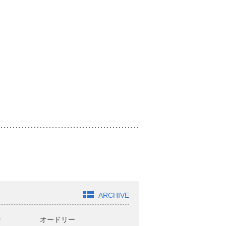
ARCHIVE
ン
オードリー
どきどきキャンプ
ジ