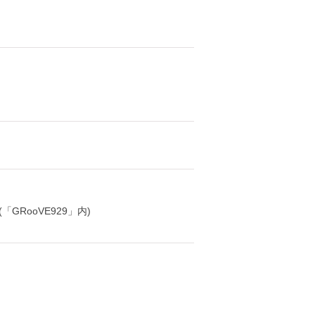
「GRooVE929」内)