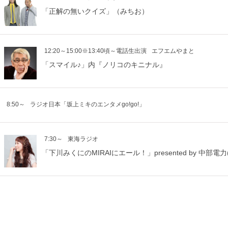
「正解の無いクイズ」（みちお）
12:20～15:00※13:40頃～電話生出演
エフエムやまと
「スマイル♪」内『ノリコのキニナル』
8:50～
ラジオ日本「坂上ミキのエンタメgo!go!」
7:30～
東海ラジオ
「下川みくにのMIRAIにエール！」presented by 中部電力(