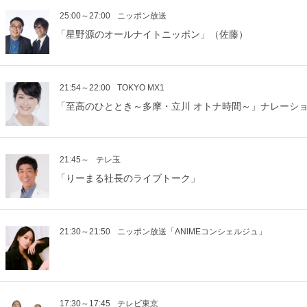
25:00～27:00
ニッポン放送
「星野源のオールナイトニッポン」（佐藤）
21:54～22:00
TOKYO MX1
「至高のひととき～多摩・立川 オトナ時間～」ナレーシ
21:45～
テレ玉
「りーまる社長のライブトーク」
21:30～21:50
ニッポン放送「ANIMEコンシェルジュ」
17:30～17:45
テレビ東京