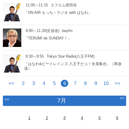
11:00～11:15
エフエム世田谷
「ON AIR もっち～ラジオ with はなわ」
9:00～11:20(生放送)
bayfm
「TERUMI de SUNDAY！」
8:30～8:55
Tokyo Star Radio(八王子FM)
「はなわ&ビートレインズ 八王子だョ！全員集合」（再放
送）
<<
2
3
4
5
6
7
8
9
10
>>
>>
<<
7月
1
2
3
4
5
6