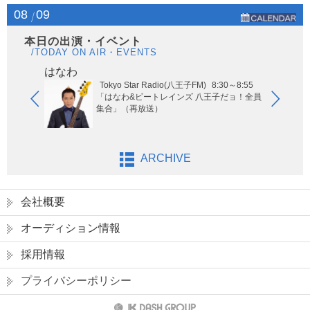
08
09
本日の出演・イベント
/TODAY ON AIR・EVENTS
はなわ
ヤー
Tokyo Star Radio(八王子FM)
8:30～8:55
玉エリア
「はなわ&ビートレインズ 八王子だョ！全員
集合」（再放送）
ARCHIVE
会社概要
オーディション情報
採用情報
プライバシーポリシー