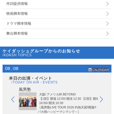
作詞提供情報
映画脚本情報
ドラマ脚本情報
舞台脚本情報
ケイダッシュグループからのお知らせ
/KDASH TOPICS
08
08
本日の出演・イベント
/TODAY ON AIR・EVENTS
Hi-Hi
風男塾
大阪/ アメリカ村 BEYOND
【1部】開場 12:00/ 開演 12:30 【2部】開場
16:00/ 開演 16:30
［風男塾LIVE TOUR 2026 灼熱天国!!開宴!! ～
バカ熱ハッピーマシマシで～］