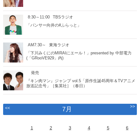
8:30～11:00
TBSラジオ
「パンサー向井の#ふらっと」
AM7:30～
東海ラジオ
「下川みくにのMIRAIにエール！」presented by 中部電力
(「GRooVE929」内)
発売
『キン肉マン』ジャンプ vol.5「原作生誕45周年＆TVアニメ
放送記念号」［集英社］（春日）
>>
<<
7月
1
2
3
4
5
6