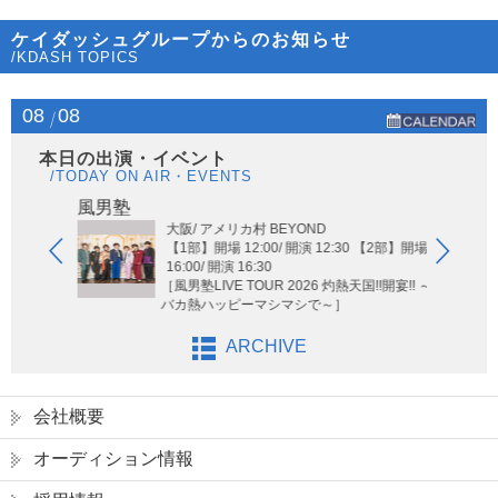
ケイダッシュグループからのお知らせ
/KDASH TOPICS
08
08
本日の出演・イベント
/TODAY ON AIR・EVENTS
Hi-Hi
風男塾
大阪/ アメリカ村 BEYOND
【1部】開場 12:00/ 開演 12:30 【2部】開場
16:00/ 開演 16:30
［風男塾LIVE TOUR 2026 灼熱天国!!開宴!! ～
バカ熱ハッピーマシマシで～］
ARCHIVE
会社概要
オーディション情報