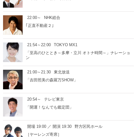
22:00～
NHK総合
｢正直不動産２｣
21:54～22:00
TOKYO MX1
「至高のひととき～多摩・立川 オトナ時間～」ナレーショ
ン
21:00～21:30
東北放送
「吉田照美の森羅万SHOW」
20:54～
テレビ東京
「開運！なんでも鑑定団」
開場 19:00 ／ 開演 19:30
野方区民ホール
［ヤーレンズ寄席］