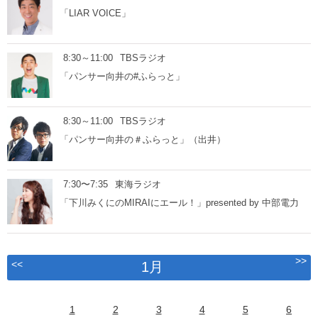
「LIAR VOICE」
8:30～11:00
TBSラジオ
「パンサー向井の#ふらっと」
8:30～11:00
TBSラジオ
「パンサー向井の＃ふらっと」（出井）
7:30〜7:35
東海ラジオ
「下川みくにのMIRAIにエール！」presented by 中部電力
>>
<<
1月
1
2
3
4
5
6