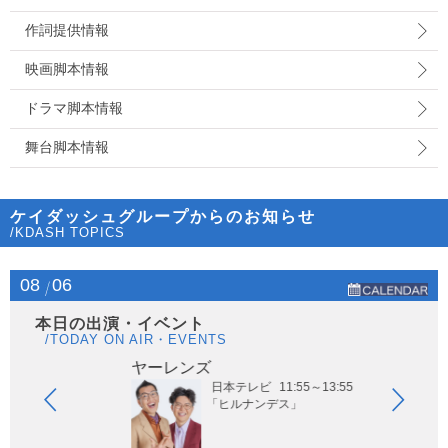
作詞提供情報
映画脚本情報
ドラマ脚本情報
舞台脚本情報
ケイダッシュグループからのお知らせ
/KDASH TOPICS
08
06
本日の出演・イベント
/TODAY ON AIR・EVENTS
ヤーレンズ
は
日本テレビ
11:55～13:55
「ヒルナンデス」