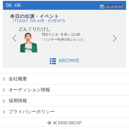
08
06
本日の出演・イベント
/TODAY ON AIR・EVENTS
んぐりたけし
ヤーレンズ
TBSラジオ
8:30～11:00
日本テレ
「パンサー向井の#ふらっと」
「ヒルナ
ARCHIVE
会社概要
オーディション情報
採用情報
プライバシーポリシー