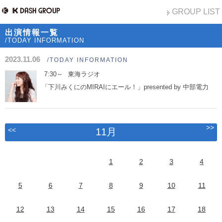
GROUP LIST
出演情報一覧
/TODAY INFORMATION
2023.11.06
/TODAY INFORMATION
7:30～
東海ラジオ
「下川みくにのMIRAIにエール！」presented by 中部電力
>>
<<
11月
1
2
3
4
5
6
7
8
9
10
11
12
13
14
15
16
17
18