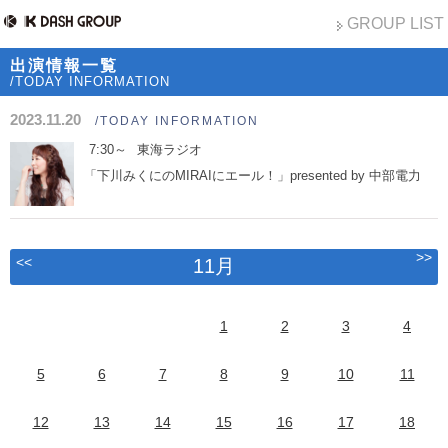
GROUP LIST
出演情報一覧
/TODAY INFORMATION
2023.11.20
/TODAY INFORMATION
7:30～
東海ラジオ
「下川みくにのMIRAIにエール！」presented by 中部電力
>>
<<
11月
1
2
3
4
5
6
7
8
9
10
11
12
13
14
15
16
17
18