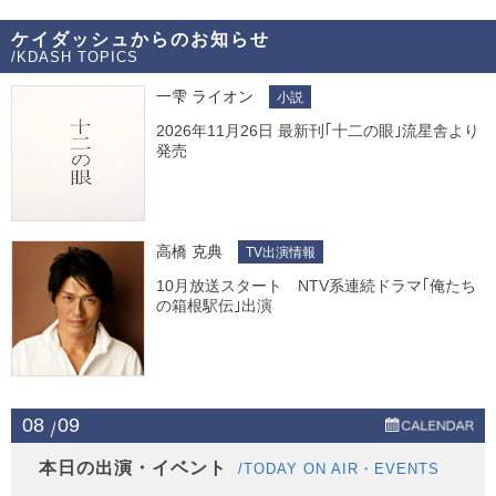
ケイダッシュからのお知らせ
/KDASH TOPICS
一雫 ライオン
小説
2026年11月26日 最新刊｢十二の眼｣流星舎より
発売
高橋 克典
TV出演情報
10月放送スタート NTV系連続ドラマ｢俺たち
の箱根駅伝｣出演
08
09
本日の出演・イベント
/TODAY ON AIR・EVENTS