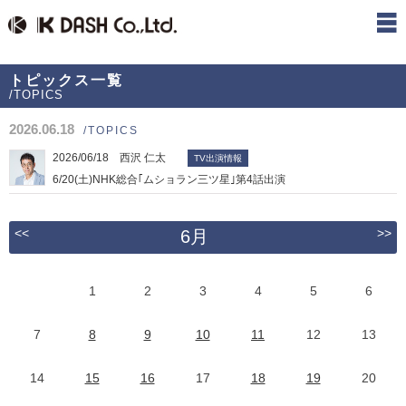
トピックス一覧
/TOPICS
2026.06.18
/TOPICS
2026/06/18 西沢 仁太
TV出演情報
6/20(土)NHK総合｢ムショラン三ツ星｣第4話出演
<<
>>
6月
1
2
3
4
5
6
7
8
9
10
11
12
13
14
15
16
17
18
19
20