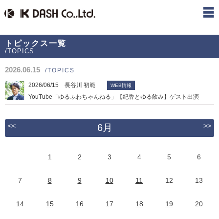
トピックス一覧
/TOPICS
2026.06.15
/TOPICS
2026/06/15 長谷川 初範
WEB情報
YouTube「ゆるふわちゃんねる」【紀香とゆる飲み】ゲスト出演
<<
>>
6月
1
2
3
4
5
6
7
8
9
10
11
12
13
14
15
16
17
18
19
20