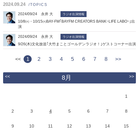
2024.09.24
/TOPICS
2024/09/24 永井 大
ラジオ出演情報
10/8㈫・10/15㈫BAY-FM｢BAYFM CREATORS BANK~LIFE LABO~｣出
演
2024/09/24 永井 大
ラジオ出演情報
9/26(木)文化放送｢大竹まことゴールデンラジオ！｣ゲストコーナー出演
1
2
3
4
5
6
7
8
>>
<<
<<
>>
8月
1
2
3
4
5
6
7
8
9
10
11
12
13
14
15