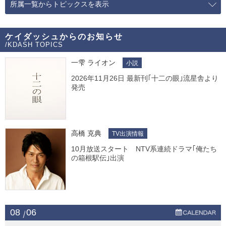
所属一覧からトピックスを表示
ケイダッシュからのお知らせ
/KDASH TOPICS
一雫 ライオン
小説
2026年11月26日 最新刊｢十二の眼｣流星舎より
発売
高橋 克典
TV出演情報
10月放送スタート NTV系連続ドラマ｢俺たち
の箱根駅伝｣出演
08
06