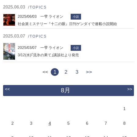
2025.06.03
/TOPICS
2025/06/03 一雫 ライオン
小説
社会派ミステリー『十二の眼』日刊ゲンダイで連載小説開始
2025.03.07
/TOPICS
2025/03/07 一雫 ライオン
小説
3/12(水)｢流氷の果て｣講談社より発売
1
2
3
>>
<<
<<
>>
8月
1
2
3
4
5
6
7
8