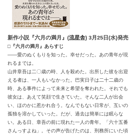
新作小説『六月の満月』(
流星舎
) 3月25日(水)発売
□『六月の満月』あらすじ
—―愛のぬくもりを知った。幸せだった。あの青年が現
れるまでは。
山井章吾は二〇歳の時、人を殺めた。出所した彼を出迎
える者は、一人もいなかった。巴実日子は二十二歳の
時、ある事件によって未来と希望を奪われた。それでも
彼女は、あえて笑顔で生きていた。そんな二人が出会
い、ほのかに惹かれ合う。なんでもない日常が、互いの
孤独を溶かしていった。だが、過去は簡単には眠らな
い。ある日、章吾の前に現れた一人の青年。「六十五番
さんっすよね」。その声が告げたのは、刑務所にいた頃