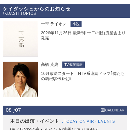
ケイダッシュからのお知らせ
/KDASH TOPICS
一雫 ライオン
小説
2026年11月26日 最新刊｢十二の眼｣流星舎より
発売
高橋 克典
TV出演情報
10月放送スタート NTV系連続ドラマ｢俺たち
の箱根駅伝｣出演
08
07
本日の出演・イベント
/TODAY ON AIR・EVENTS
08／07の出演・イベント情報はありません