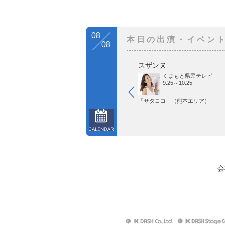
08
本日の出演・イベン
08
スザンヌ
くまもと県民テレビ
9:25～10:25
「サタココ」（熊本エリア）
会