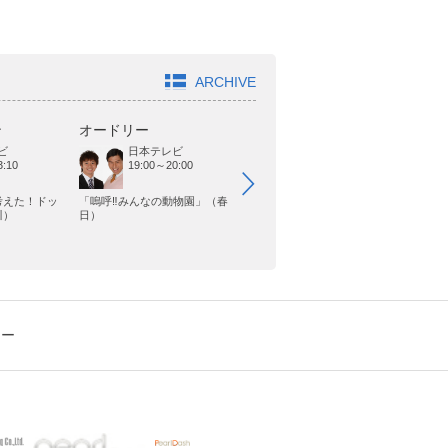
ARCHIVE
ン
オードリー
どきどきキャンプ
ジ
ビ
日本テレビ
TOKYO MX
19:00～20:00
:10
19:00～20:00
考えた！ドッ
「嗚呼‼みんなの動物園」（春
「Powered by TV〜元気ジャパ
「
川）
日）
ン〜」（岸）
に
シー