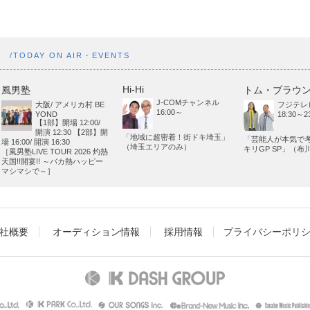
ト
/TODAY ON AIR・EVENTS
Hi-Hi
風男塾
トム・ブラウ
J-COMチャンネル
大阪/ アメリカ村 BE
フジテレ
16:00～
YOND
18:30～23
【1部】開場 12:00/
開演 12:30 【2部】開
「地域に超密着！街ドキ埼玉」
「芸能人が本気で
場 16:00/ 開演 16:30
（埼玉エリアのみ）
キリGP SP」（布
［風男塾LIVE TOUR 2026 灼熱
天国!!開宴!! ～バカ熱ハッピー
マシマシで～］
社概要
オーディション情報
採用情報
プライバシーポリ