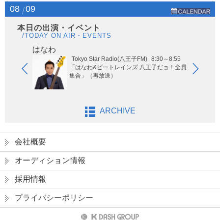
08
09
本日の出演・イベント
/TODAY ON AIR・EVENTS
はなわ
ヤー
Tokyo Star Radio(八王子FM)
8:30～8:55
玉エリア
「はなわ&ビートレインズ 八王子だョ！全員
集合」（再放送）
ARCHIVE
会社概要
オーディション情報
採用情報
プライバシーポリシー