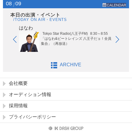
08
09
本日の出演・イベント
/TODAY ON AIR・EVENTS
はなわ
ヤー
Tokyo Star Radio(八王子FM)
8:30～8:55
玉エリア
「はなわ&ビートレインズ 八王子だョ！全員
集合」（再放送）
ARCHIVE
会社概要
オーディション情報
採用情報
プライバシーポリシー