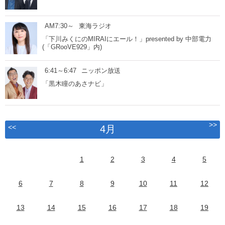
AM7:30～
東海ラジオ
「下川みくにのMIRAIにエール！」presented by 中部電力
(「GRooVE929」内)
6:41～6:47
ニッポン放送
「黒木瞳のあさナビ」
>>
<<
4月
1
2
3
4
5
6
7
8
9
10
11
12
13
14
15
16
17
18
19