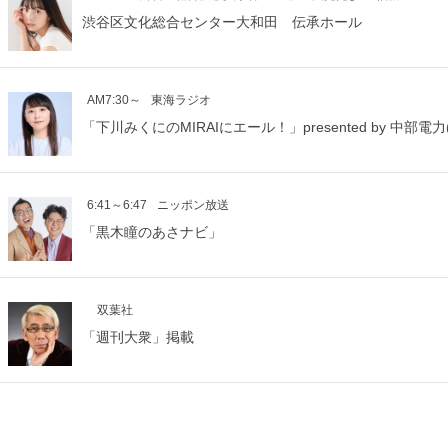
渋谷区文化総合センター大和田 伝承ホール
AM7:30～
東海ラジオ
「下川みくにのMIRAIにエール！」presented by 中部電力(
6:41～6:47
ニッポン放送
「黒木瞳のあさナビ」
双葉社
「週刊大衆」掲載