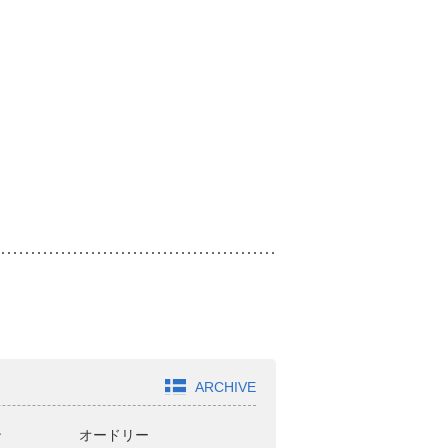
ARCHIVE
ン
オードリー
どきどきキャンプ
ジ