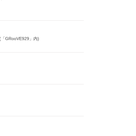
「GRooVE929」内)