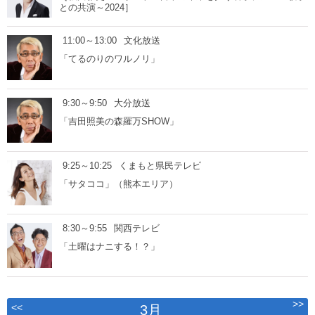
との共演～2024］
11:00～13:00
文化放送
「てるのりのワルノリ」
9:30～9:50
大分放送
「吉田照美の森羅万SHOW」
9:25～10:25
くまもと県民テレビ
「サタココ」（熊本エリア）
8:30～9:55
関西テレビ
「土曜はナニする！？」
>>
<<
3月