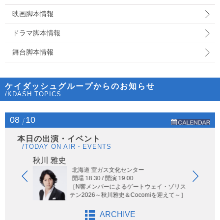
映画脚本情報
ドラマ脚本情報
舞台脚本情報
ケイダッシュグループからのお知らせ
/KDASH TOPICS
08
10
本日の出演・イベント
/TODAY ON AIR・EVENTS
秋川 雅史
ヤー
北海道 室ガス文化センター
開場 18:30 / 開演 19:00
［N響メンバーによるゲートウェイ・ゾリス
テン2026～秋川雅史＆Cocomiを迎えて～］
ARCHIVE