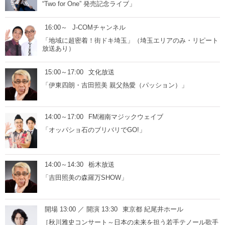
“Two for One” 発売記念ライブ」
16:00～
J-COMチャンネル
「地域に超密着！街ドキ埼玉」（埼玉エリアのみ・リピート
放送あり）
15:00～17:00
文化放送
「伊東四朗・吉田照美 親父熱愛（パッション）」
14:00～17:00
FM湘南マジックウェイブ
「オッパショ石のブリバリでGO!」
14:00～14:30
栃木放送
「吉田照美の森羅万SHOW」
開場 13:00 ／ 開演 13:30
東京都 紀尾井ホール
［秋川雅史コンサート～日本の未来を担う若手テノール歌手