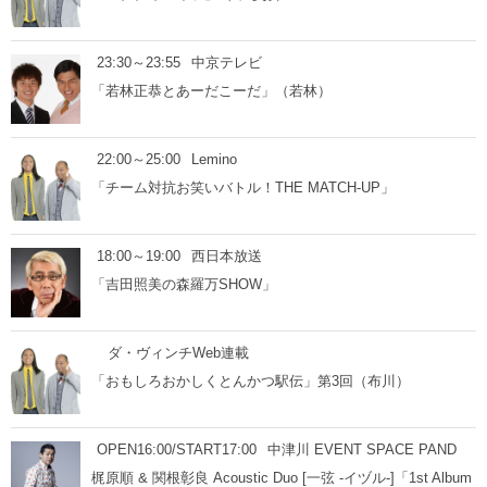
23:30～23:55
中京テレビ
「若林正恭とあーだこーだ」（若林）
22:00～25:00
Lemino
「チーム対抗お笑いバトル！THE MATCH-UP」
18:00～19:00
西日本放送
「吉田照美の森羅万SHOW」
ダ・ヴィンチWeb連載
「おもしろおかしくとんかつ駅伝」第3回（布川）
OPEN16:00/START17:00
中津川 EVENT SPACE PAND
梶原順 & 関根彰良 Acoustic Duo [一弦 -イヅル-]「1st Album