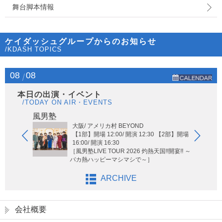
舞台脚本情報
ケイダッシュグループからのお知らせ
/KDASH TOPICS
08
08
本日の出演・イベント
/TODAY ON AIR・EVENTS
Hi-Hi
風男塾
大阪/ アメリカ村 BEYOND
【1部】開場 12:00/ 開演 12:30 【2部】開場
16:00/ 開演 16:30
［風男塾LIVE TOUR 2026 灼熱天国!!開宴!! ～
バカ熱ハッピーマシマシで～］
ARCHIVE
会社概要