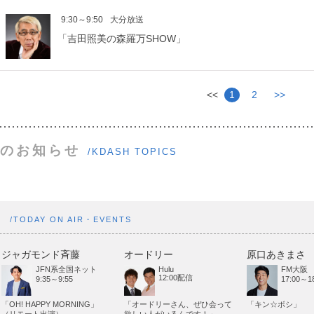
9:30～9:50
大分放送
「吉田照美の森羅万SHOW」
<<
1
2
>>
のお知らせ
/KDASH TOPICS
ト
/TODAY ON AIR・EVENTS
ジャガモンド斉藤
オードリー
原口あきまさ
JFN系全国ネット
Hulu
FM大阪
12:00配信
9:35～9:55
17:00～18
「OH! HAPPY MORNING」
「オードリーさん、ぜひ会って
「キン☆ボシ」