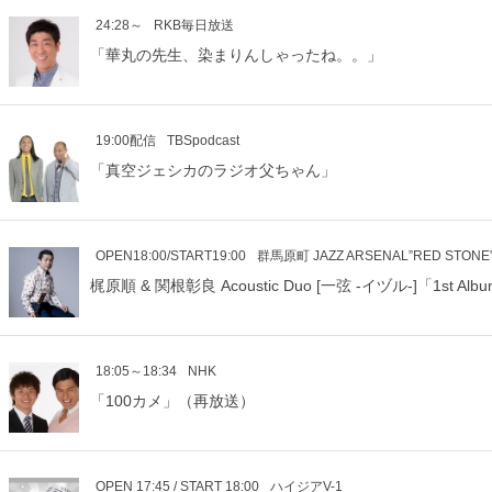
24:28～
RKB毎日放送
「華丸の先生、染まりんしゃったね。。」
19:00配信
TBSpodcast
「真空ジェシカのラジオ父ちゃん」
OPEN18:00/START19:00
群馬原町 JAZZ ARSENAL”RED STONE
梶原順 & 関根彰良 Acoustic Duo [一弦 -イヅル-]「1st Alb
18:05～18:34
NHK
「100カメ」（再放送）
OPEN 17:45 / START 18:00
ハイジアV-1