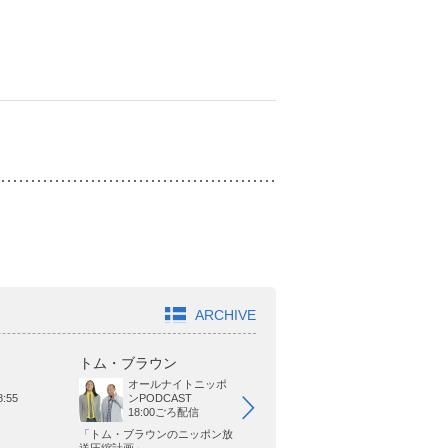
ARCHIVE
トム・ブラウン
ジャガモンド斉藤
オ
オールナイトニッポ
BAYFM
21:00～22:00
:55
ンPODCAST
18:00ごろ配信
「トム・ブラウンのニッポン放
「森久保祥太郎の今週わず」
「