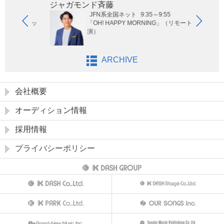
ジャガモンド斉藤
オー
JFN系全国ネット
9:35～9:55
ないサッ
「OH! HAPPY MORNING」（リモート出
演）
ARCHIVE
会社概要
オーディション情報
採用情報
プライバシーポリシー