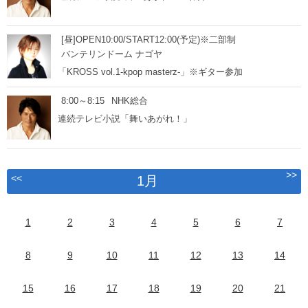
[昼]OPEN10:00/START12:00(予定)※二部制
バンテリンドーム ナゴヤ
「KROSS vol.1-kpop masterz-」※ギター参加
8:00～8:15
NHK総合
連続テレビ小説「舞いあがれ！」
>>
<<
1月
1
2
3
4
5
6
7
8
9
10
11
12
13
14
15
16
17
18
19
20
21