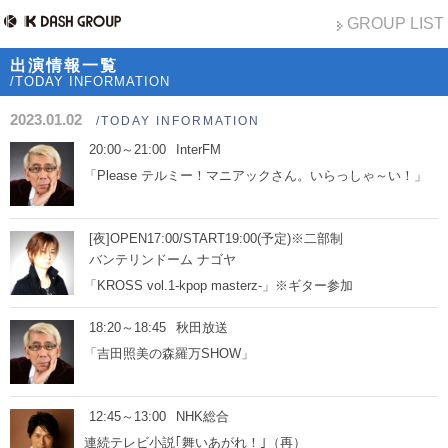
GROUP LIST
出演情報一覧
/TODAY INFORMATION
2023.01.02
/TODAY INFORMATION
20:00～21:00
InterFM
「Please テルミー！マニアックさん。いらっしゃ～い！」
[夜]OPEN17:00/START19:00(予定)※二部制
バンテリンドーム ナゴヤ
「KROSS vol.1-kpop masterz-」※ギター参加
18:20～18:45
秋田放送
「吉田照美の森羅万SHOW」
12:45～13:00
NHK総合
連続テレビ小説｢舞いあがれ！｣（再）