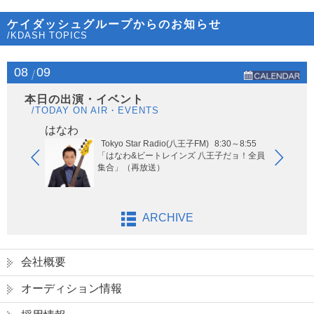
ケイダッシュグループからのお知らせ
/KDASH TOPICS
08
09
本日の出演・イベント
/TODAY ON AIR・EVENTS
はなわ
ヤー
Tokyo Star Radio(八王子FM)
8:30～8:55
玉エリア
「はなわ&ビートレインズ 八王子だョ！全員
集合」（再放送）
ARCHIVE
会社概要
オーディション情報