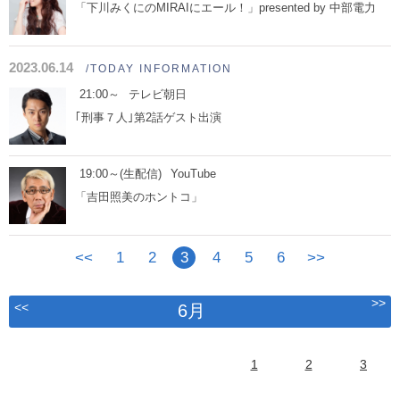
「下川みくにのMIRAIにエール！」presented by 中部電力
2023.06.14
/TODAY INFORMATION
21:00～
テレビ朝日
｢刑事７人｣第2話ゲスト出演
19:00～(生配信)
YouTube
「吉田照美のホントコ」
<<
1
2
3
4
5
6
>>
>>
<<
6月
1
2
3