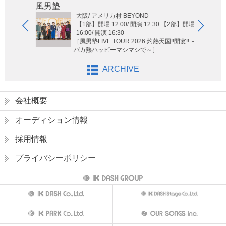
Hi-Hi
風男塾
大阪/ アメリカ村 BEYOND
【1部】開場 12:00/ 開演 12:30 【2部】開場
16:00/ 開演 16:30
［風男塾LIVE TOUR 2026 灼熱天国!!開宴!! ～
バカ熱ハッピーマシマシで～］
ARCHIVE
会社概要
オーディション情報
採用情報
プライバシーポリシー