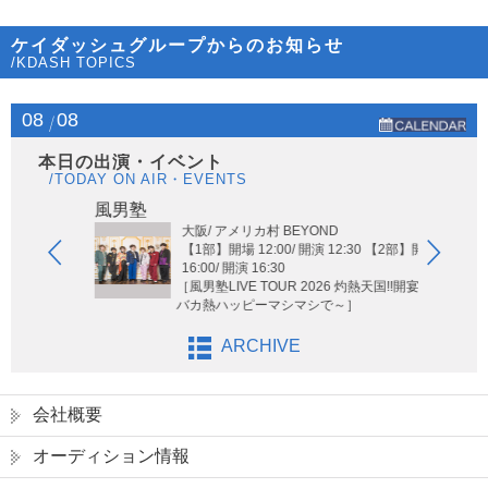
ケイダッシュグループからのお知らせ
/KDASH TOPICS
08
08
本日の出演・イベント
/TODAY ON AIR・EVENTS
Hi-Hi
風男塾
大阪/ アメリカ村 BEYOND
【1部】開場 12:00/ 開演 12:30 【2部】開場
16:00/ 開演 16:30
［風男塾LIVE TOUR 2026 灼熱天国!!開宴!! ～
バカ熱ハッピーマシマシで～］
ARCHIVE
会社概要
オーディション情報