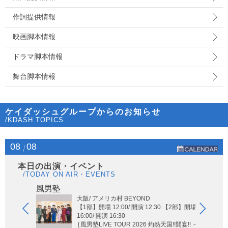
作詞提供情報
映画脚本情報
ドラマ脚本情報
舞台脚本情報
ケイダッシュグループからのお知らせ
/KDASH TOPICS
08
08
本日の出演・イベント
/TODAY ON AIR・EVENTS
Hi-Hi
風男塾
大阪/ アメリカ村 BEYOND
【1部】開場 12:00/ 開演 12:30 【2部】開場
16:00/ 開演 16:30
［風男塾LIVE TOUR 2026 灼熱天国!!開宴!! ～