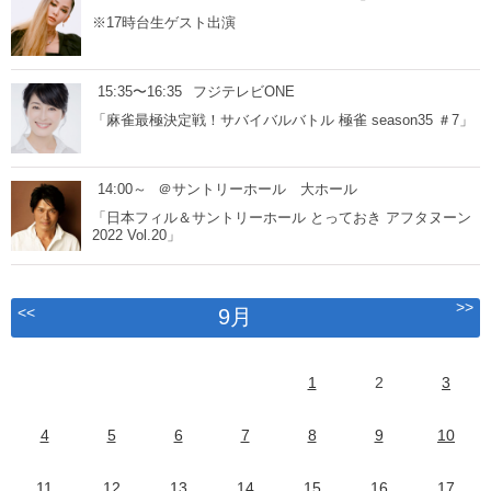
※17時台生ゲスト出演
15:35〜16:35
フジテレビONE
「麻雀最極決定戦！サバイバルバトル 極雀 season35 ＃7」
14:00～
＠サントリーホール 大ホール
「日本フィル＆サントリーホール とっておき アフタヌーン
2022 Vol.20」
>>
<<
9月
1
2
3
4
5
6
7
8
9
10
11
12
13
14
15
16
17