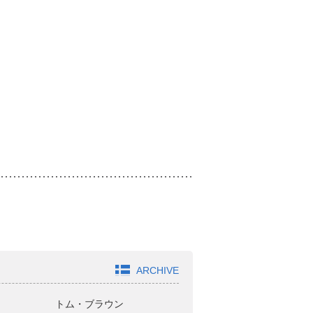
ARCHIVE
トム・ブラウン
ジャガモンド斉藤
オ