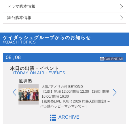
ドラマ脚本情報
舞台脚本情報
ケイダッシュグループからのお知らせ
/KDASH TOPICS
08
08
本日の出演・イベント
/TODAY ON AIR・EVENTS
Hi-Hi
風男塾
大阪/ アメリカ村 BEYOND
【1部】開場 12:00/ 開演 12:30 【2部】開場
16:00/ 開演 16:30
［風男塾LIVE TOUR 2026 灼熱天国!!開宴!! ～
バカ熱ハッピーマシマシで～］
ARCHIVE