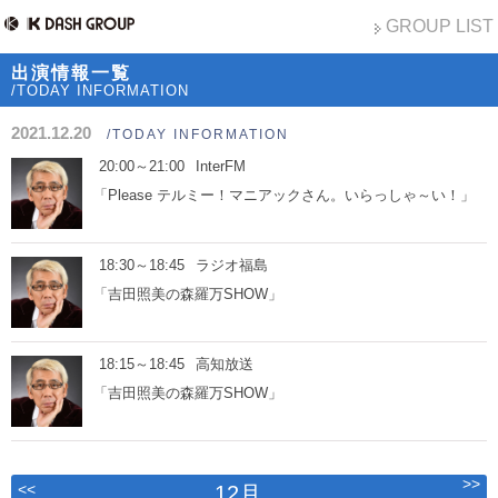
GROUP LIST
出演情報一覧
/TODAY INFORMATION
2021.12.20
/TODAY INFORMATION
20:00～21:00
InterFM
「Please テルミー！マニアックさん。いらっしゃ～い！」
18:30～18:45
ラジオ福島
「吉田照美の森羅万SHOW」
18:15～18:45
高知放送
「吉田照美の森羅万SHOW」
>>
<<
12月