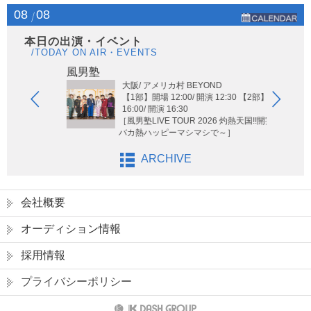
08
08
本日の出演・イベント
/TODAY ON AIR・EVENTS
Hi-H
風男塾
大阪/ アメリカ村 BEYOND
【1部】開場 12:00/ 開演 12:30 【2部】開場
16:00/ 開演 16:30
［風男塾LIVE TOUR 2026 灼熱天国!!開宴!! ～
バカ熱ハッピーマシマシで～］
ARCHIVE
会社概要
オーディション情報
採用情報
プライバシーポリシー