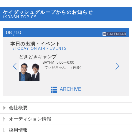
ケイダッシュグループからのお知らせ
/KDASH TOPICS
08
10
本日の出演・イベント
/TODAY ON AIR・EVENTS
どきどきキャンプ
秋川 
BAYFM
5:00～6:00
「てぃだきゃん」（佐藤）
ARCHIVE
会社概要
オーディション情報
採用情報