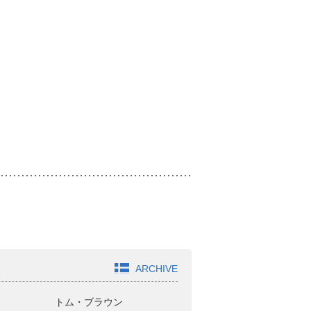
ARCHIVE
トム・ブラウン
ジャガモンド斉藤
オ