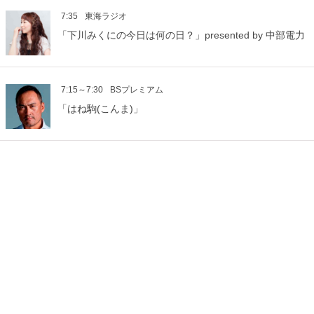
7:35
東海ラジオ
「下川みくにの今日は何の日？」presented by 中部電力
7:15～7:30
BSプレミアム
「はね駒(こんま)」