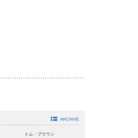
ARCHIVE
トム・ブラウン
ジャガモンド斉藤
オ