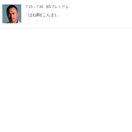
7:15～7:30
BSプレミアム
「はね駒(こんま)」